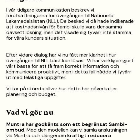
I vår tidigare kommunikation beskrev vi
förutsättningarna för övergången till Nationella
Läkemedelslistan (NLL). De besked vi då hade indikerade
att kostnadsnivån för Sambi skulle vara densamma
oavsett lösning, men det visade sig tyvärr inte stämma
för våra kunders situation.
Efter vidare dialog har vi nu fått mer klarhet i hur
övergången till NLL bäst kan lösas. Vi har verkligen gjort
vårt bästa för att få fram korrekt information och
kommunicera proaktivt, men i detta fall nådde vi tyvärr
ut med felaktiga uppgifter.
Vi tar på största allvar hur detta har påverkat er
planering och budget.
Vad vi gör nu
Muntra har godkänts som ett begränsat Sambi-
ombud
. Med den modellen kan vi samla anslutningen
via Muntra och därigenom
kraftigt reducera