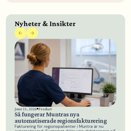
Nyheter & Insikter
June 
Ny 
Från
ersä
sank
25 p
gälle
June 15, 2026
Product
Så fungerar Muntras nya
automatiserade regionsfakturering
Fakturering för regionspatienter i Muntra är nu
automatiserad. Systemet delar upp debiteringen på