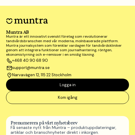
Muntra AB
Muntra är ett innovativt svenskt företag som revolutionerar
tandvårdsbranschen med vår moderna, molnbaserade plattform.
Muntra journalsystem som förenklar vardagen för tandvårdskliniker
genom att integrera funktioner som journalhantering, röntgen,
ekonomistyrning och e-remisser i en smidig lösning.
+468 40 90 68 90
support@muntra.se
Narvavägen 12, 115 22 Stockholm
Logga in
Kom igång
Prenumerera på vårt nyhetsbrev
Få senaste nytt från Muntra – produktuppdateringar,
artiklar och branschnyheter direkt i inkorgen.