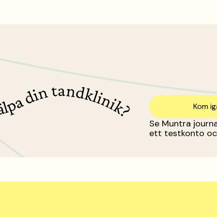
Kom i
Se Muntra journa
ett testkonto oc