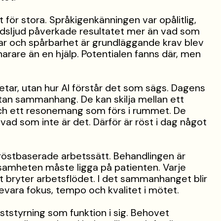
 för stora. Språkigenkänningen var opålitlig,
ndsljud påverkade resultatet mer än vad som
svar och spårbarhet är grundläggande krav blev
narare än en hjälp. Potentialen fanns där, men
betar, utan hur AI förstår det som sägs. Dagens
utan sammanhang. De kan skilja mellan ett
ch ett resonemang som förs i rummet. De
vad som inte är det. Därför är röst i dag något
röstbaserade arbetssätt. Behandlingen är
samheten måste ligga på patienten. Varje
et bryter arbetsflödet. I det sammanhanget blir
bevara fokus, tempo och kvalitet i mötet.
öststyrning som funktion i sig. Behovet