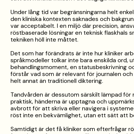
Under lång tid var begränsningarna helt enkelt
den kliniska kontexten saknades och bakgru
var acceptabelt. I en miljö där precision, an
röstbaserade lösningar en teknisk flaskhals s
tekniken höll inte måttet.
Det som har förändrats är inte hur kliniker ar
språkmodeller tolkar inte bara enskilda ord, 
behandlingsmoment, en statusbeskrivning o
förstår vad som är relevant för journalen och 
helt annat än traditionell diktering.
Tandvården är dessutom särskilt lämpad för 
praktisk, händerna är upptagna och uppmärk
avbrott för att skriva eller navigera i system
röst inte en bekvämlighet, utan ett sätt att 
Samtidigt är det få kliniker som efterfrågar r