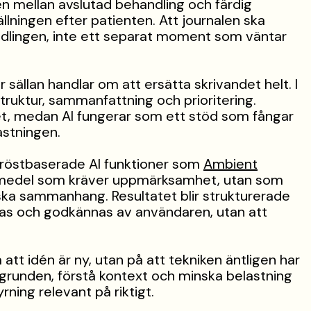
en mellan avslutad behandling och färdig
lningen efter patienten. Att journalen ska
ndlingen, inte ett separat moment som väntar
sällan handlar om att ersätta skrivandet helt. I
truktur, sammanfattning och prioritering.
let, medan AI fungerar som ett stöd som fångar
astningen.
i röstbaserade AI funktioner som
Ambient
yrmedel som kräver uppmärksamhet, utan som
iniska sammanhang. Resultatet blir strukturerade
ras och godkännas av användaren, utan att
 att idén är ny, utan på att tekniken äntligen har
akgrunden, förstå kontext och minska belastning
ning relevant på riktigt.