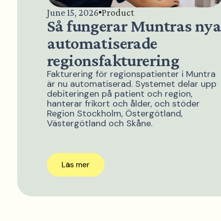
June 15, 2026
Product
Så fungerar Muntras ny
automatiserade
regionsfakturering
Fakturering för regionspatienter i Muntra
är nu automatiserad. Systemet delar upp
debiteringen på patient och region,
hanterar frikort och ålder, och stöder
Region Stockholm, Östergötland,
Västergötland och Skåne.
Läs mer