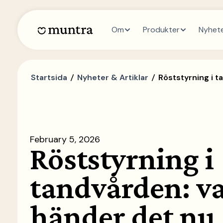
Om
Produkter
Nyhet
Startsida
Nyheter & Artiklar
Röststyrning i t
February 5, 2026
Röststyrning i
tandvården: va
händer det nu