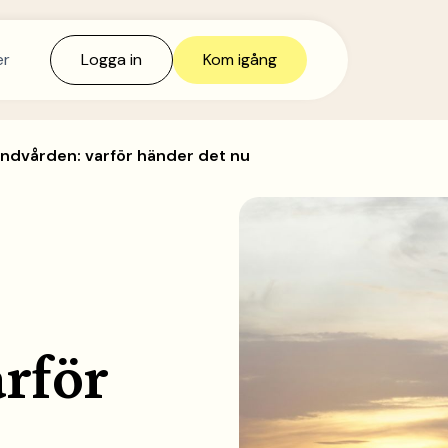
er
Logga in
Kom igång
andvården: varför händer det nu
rför