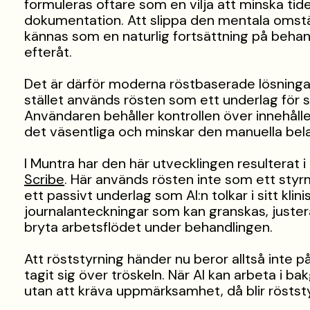
formuleras oftare som en vilja att minska tid
dokumentation. Att slippa den mentala omstäl
kännas som en naturlig fortsättning på beha
efteråt.
Det är därför moderna röstbaserade lösningar 
stället används rösten som ett underlag för s
Användaren behåller kontrollen över innehål
det väsentliga och minskar den manuella bel
I Muntra har den här utvecklingen resulterat 
Scribe
. Här används rösten inte som ett st
ett passivt underlag som AI:n tolkar i sitt kl
journalanteckningar som kan granskas, juste
bryta arbetsflödet under behandlingen.
Att röststyrning händer nu beror alltså inte på
tagit sig över tröskeln. När AI kan arbeta i b
utan att kräva uppmärksamhet, då blir röststyr