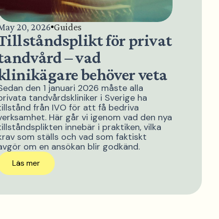
May 20, 2026
Guides
Tillståndsplikt för privat
tandvård – vad
klinikägare behöver veta
Sedan den 1 januari 2026 måste alla
privata tandvårdskliniker i Sverige ha
tillstånd från IVO för att få bedriva
verksamhet. Här går vi igenom vad den nya
tillståndsplikten innebär i praktiken, vilka
krav som ställs och vad som faktiskt
avgör om en ansökan blir godkänd.
Läs mer
Läs